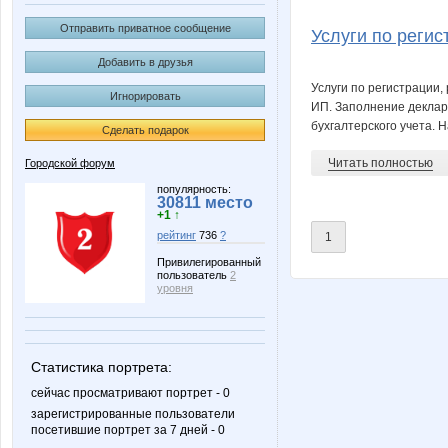
горошина
игрушк
Отправить приватное сообщение
Услуги по регис
Добавить в друзья
Услуги по регистрации
Игнорировать
ИП. Заполнение деклар
бухгалтерского учета. 
Сделать подарок
Читать полностью
Городской форум
популярность:
30811 место
+1 ↑
рейтинг
736
?
1
Привилегированный
пользователь
2
уровня
Статистика портрета:
сейчас просматривают портрет - 0
зарегистрированные пользователи
посетившие портрет за 7 дней - 0