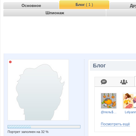
Блог
( 1 )
Основное
Др
Шпионаж
Блог
@пель$ин0в@я к0шк@
Lelyan
Посмотреть ещё
Портрет заполнен на 32 %